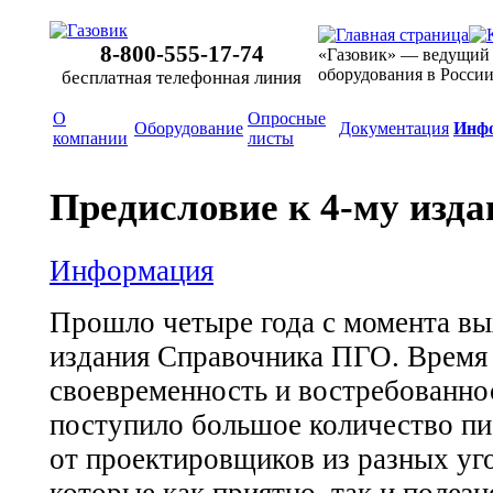
8-800-555-17-74
«Газовик» — ведущий
оборудования в Росси
бесплатная телефонная линия
О
Опросные
Оборудование
Документация
Инф
компании
листы
Предисловие к
4-му
изда
Информация
Прошло четыре года с момента вы
издания Справочника ПГО. Время
своевременность и востребованнос
поступило большое количество пи
от проектировщиков из разных уго
которые как приятно, так и полез