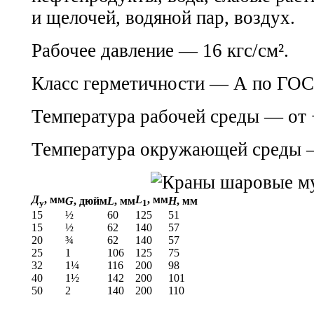
и щелочей, водяной пар, воздух.
Рабочее давление — 16 кгс/см².
Класс герметичности — А по
ГОС
Температура рабочей среды — от 
Температура окружающей среды —
Д
, мм
L
, мм
G
, дюйм
L
, мм
H
, мм
у
1
15
½
60
125
51
15
½
62
140
57
20
¾
62
140
57
25
1
106
125
75
32
1¼
116
200
98
40
1½
142
200
101
50
2
140
200
110