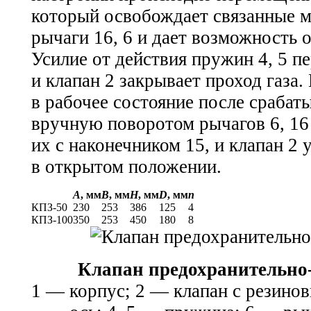
который освобождает связанные 
рычаги 16, 6 и дает возможность о
Усилие от действия пружин 4, 5 пе
и клапан 2 закрывает проход газа.
в рабочее состояние после срабат
вручную поворотом рычагов 6, 16
их с наконечником 15, и клапан 2 
в открытом положении.
А
, мм
В
, мм
Н
, мм
D
, мм
n
КПЗ-50
230
253
386
125
4
КПЗ-100
350
253
450
180
8
Клапан предохранительно
1 — корпус; 2 — клапан с резино