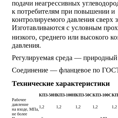
подачи неагрессивных углеводоро
к потребителям при повышении и
контролируемого давления сверх 
Изготавливаются с условным про
низкого, среднего или высокого к
давления.
Регулируемая среда — природный
Соединение — фланцевое по
ГОСТ
Технические характеристики
КПЗ-50Н
КПЗ-100Н
КПЗ-50С
КПЗ-100С
КП
Рабочее
давление
1,2
1,2
1,2
1,2
1,2
на входе, МПа,
не более