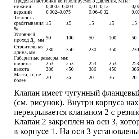
Пределы настройки контролируемого давления, МПа:
нижний
0,0003–0,003
0,01–0,12
0,0
верхний
0,002–0,075
0,06–0,32
0,0
Точность
срабатывания,
±5
±5
±5
±5
±5
%
Условный
50
100
50
100
50
проход
Д
, мм
у
Строительная
230
350
230
350
230
длина, мм
Габаритные размеры, мм:
ширина
253
253
253
253
253
высота
386
450
386
450
386
Масса, кг, не
20
36
20
36
20
более
Клапан имеет чугунный фланцевый
(см. рисунок). Внутри корпуса нах
перекрывается клапаном 2 с рези
Клапан 2 закреплен на оси 3, кот
в корпусе 1. На оси 3 установлены