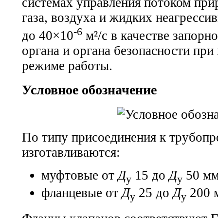
системах управления потоком при
газа, воздуха и жидких неагресси
-6
до 40×10
м²/с в качестве запор
органа и органа безопасности пр
режиме работы.
Условное обозначение
По типу присоединения к трубопр
изготавливаются:
муфтовые от
Д
15 до
Д
50 мм
у
у
фланцевые от
Д
25 до
Д
200 
у
у