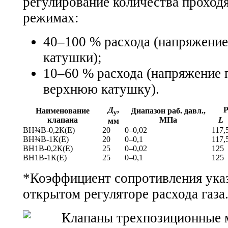
регулирование количества проходя
режимах:
40–100 % расхода (напряжение
катушки);
10–60 % расхода (напряжение 
верхнюю катушку).
Д
,
Р
Наименование
Диапазон раб. давл.,
у
клапана
МПа
L
мм
ВН¾В-0,2К(Е)
20
0–0,02
117,
ВН¾В-1К(Е)
20
0–0,1
117,
ВН1В-0,2К(Е)
25
0–0,02
125
ВН1В-1К(Е)
25
0–0,1
125
*Коэффициент сопротивления ука
открытом регуляторе расхода газа