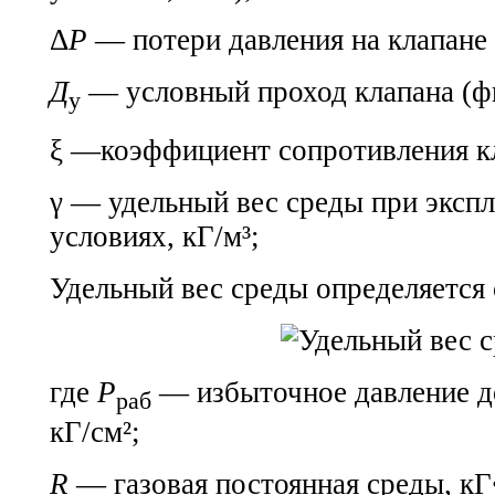
Δ
P
— потери давления на клапане 
Д
— условный проход клапана (фи
у
ξ —коэффициент сопротивления кл
γ — удельный вес среды при эксп
условиях, кГ/м³;
Удельный вес среды определяется
где
Р
— избыточное давление до
раб
кГ/см²;
R
— газовая постоянная среды, кГ