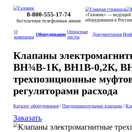
8-800-555-17-74
«Газовик» — ведущий
оборудования в Росси
бесплатная телефонная линия
О
Опросные
Оборудование
Документация
Инф
компании
листы
Клапаны электромагнит
ВН¾В-1К, ВН1В-0,2К, В
трехпозиционные муфтов
регуляторами расхода
Каталог оборудования
/
Предохранительные клапаны
/
Кл
Заказать