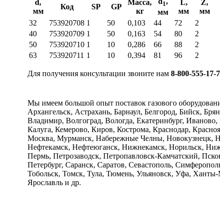
d
,
d,
Масса,
L,
Z,
1
Код
SP
GP
мм
кг
мм
мм
мм
32
753920708
1
50
0,103
44
72
2
40
753920709
1
50
0,163
54
80
2
50
753920710
1
10
0,286
66
88
2
63
753920711
1
10
0,394
81
96
2
Для получения консультации звоните нам
8-800-555-17-
Мы имеем большой опыт поставок газового оборудован
Архангельск, Астрахань, Барнаул, Белгород, Бийск, Бря
Владимир, Волгоград, Вологда, Екатеринбург, Иваново,
Калуга, Кемерово, Киров, Кострома, Краснодар, Красно
Москва, Мурманск, Набережные Челны, Новокузнецк, Н
Нефтекамск, Нефтеюганск, Нижнекамск, Норильск, Нижн
Пермь, Петрозаводск, Петропавловск-Камчатский, Псков,
Петербург, Саранск, Саратов, Севастополь, Симферопол
Тобольск, Томск, Тула, Тюмень, Ульяновск, Уфа, Ханты
Ярославль и др.