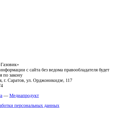
«Газовик»
нформации с сайта без ведома правообладателя будет
я по закону
я, г.
Саратов
,
ул. Орджоникидзе, 117
74
та
—
Медиапродукт
аботки персональных данных