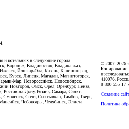
74
.
ия и котельных в следующие города —
© 2007–2026
нск, Воронеж, Владивосток, Владикавказ,
Копирование и
 Ижевск, Йошкар-Ола, Казань, Калининград,
преследоватьс
ярск, Курск, Липецк, Магадан, Магнитогорск,
410076
, Росси
арьян-Мар, Новороссийск, Новосибирск,
8-800-555-17-
ий Новгород, Омск, Орёл, Оренбург, Пенза,
 Ростов-на-Дону, Рязань, Самара, Санкт-
Создание сай
ь, Смоленск, Сочи, Сыктывкар, Тамбов, Тверь,
-Мансийск, Чебоксары, Челябинск, Элиста,
Политика обр