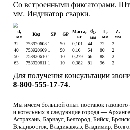
Со встроенными фиксаторами. Шт
мм. Индикатор сварки.
d
,
d,
Масса,
L,
Z,
1
Код
SP
GP
мм
кг
мм
мм
мм
32
753920608
1
50
0,101
44
72
2
40
753920609
1
50
0,16
54
80
2
50
753920610
1
10
0,279
66
88
2
63
753920611
1
10
0,382
81
96
2
Для получения консультации звон
8-800-555-17-74
.
Мы имеем большой опыт поставок газового
и котельных в следующие города — Арханге
Астрахань, Барнаул, Белгород, Бийск, Брянс
Владивосток, Владикавказ, Владимир, Волго