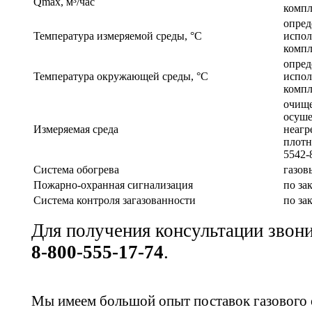
Qmax, м³/час
компл
опред
Температура измеряемой среды, °С
испол
компл
опред
Температура окружающей среды, °С
испол
компл
очище
осуш
Измеряемая среда
неагр
плотн
5542-
Система обогрева
газов
Пожарно-охранная сигнализация
по за
Система контроля загазованности
по за
Для получения консультации звон
8-800-555-17-74
.
Мы имеем большой опыт поставок газового