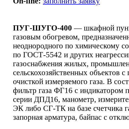
On-line:
заполнить заявку
ПУГ-ШУГО-400
— шкафной пункт
газовым обогревом, предназначен
неоднородного по химическому со
по ГОСТ-5542 и других неагресси
газоснабжения жилых, промышле
сельскохозяйственных объектов с
очисткой измеряемого газа. В сос
фильтр газа ФГ16 с индикатором 
серии ДПД16, манометр, измерите
ЭК либо СГ-ТК на базе счетчика 
запорная арматура, байпас с отк