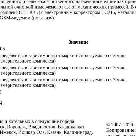
шленного и сельскохозяйственного назначения в единицах прив
ельной очисткой измеряемого газа от механических примесей. В 
комплекс СГ-ТК2-Д с электронным корректором ТС215, металли
GSM-модемом (по заказу).
Значение
,05
пределяется в зависимости от марки используемого счётчика
измерительного комплекса)
пределяется в зависимости от марки используемого счётчика
измерительного комплекса)
пределяется в зависимости от марки используемого счётчика
измерительного комплекса)
0
74
.
ия и котельных в следующие города —
© 2007–2026
нск, Воронеж, Владивосток, Владикавказ,
Копирование и
 Ижевск, Йошкар-Ола, Казань, Калининград,
преследоватьс