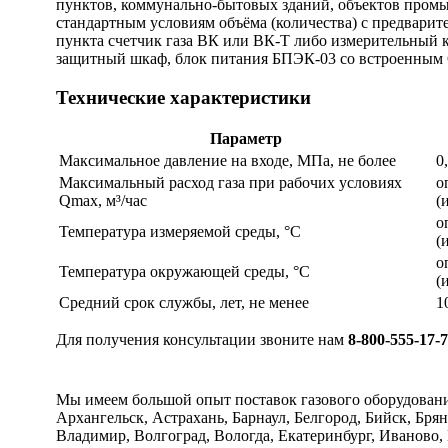
пунктов, коммунально-бытовых зданий, объектов промы
стандартным условиям объёма (количества) с предварит
пункта счетчик газа ВК или ВК-Т либо измерительный 
защитный шкаф, блок питания БПЭК-03 со встроенным 
Технические характеристики
Параметр
Максимальное давление на входе, МПа, не более
0
Максимальный расход газа при рабочих условиях
о
Qmax, м³/час
(
о
Температура измеряемой среды, °С
(
о
Температура окружающей среды, °С
(
Средний срок службы, лет, не менее
1
Для получения консультации звоните нам
8-800-555-17-
Мы имеем большой опыт поставок газового оборудован
Архангельск, Астрахань, Барнаул, Белгород, Бийск, Бря
Владимир, Волгоград, Вологда, Екатеринбург, Иваново,