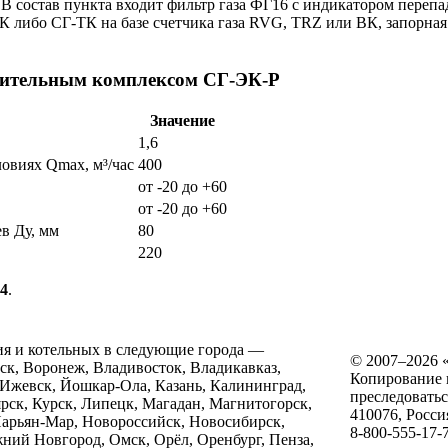
 В состав пункта входит фильтр газа ФГ16 с индикатором перепа
 либо СГ-ТК на базе счетчика газа RVG, TRZ или ВК, запорная
ерительным комплексом СГ-ЭК-Р
Значение
1,6
овиях Qmax, м³/час
400
от -20 до +60
от -20 до +60
в Ду, мм
80
220
74
.
ия и котельных в следующие города —
© 2007–2026
нск, Воронеж, Владивосток, Владикавказ,
Копирование и
 Ижевск, Йошкар-Ола, Казань, Калининград,
преследоватьс
ярск, Курск, Липецк, Магадан, Магнитогорск,
410076
, Росси
арьян-Мар, Новороссийск, Новосибирск,
8-800-555-17-
ий Новгород, Омск, Орёл, Оренбург, Пенза,