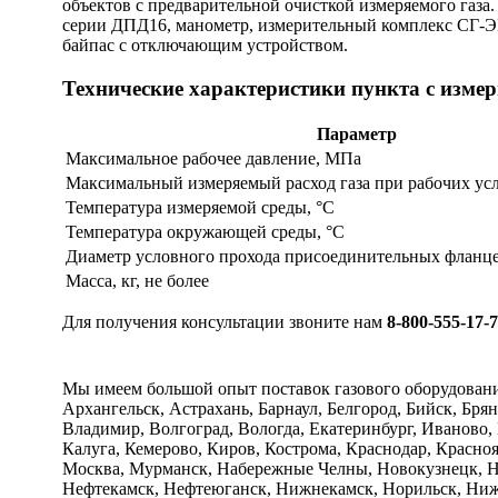
объектов с предварительной очисткой измеряемого газа.
серии ДПД16, манометр, измерительный комплекс СГ-ЭК
байпас с отключающим устройством.
Технические характеристики пункта с изм
Параметр
Максимальное рабочее давление, МПа
Максимальный измеряемый расход газа при рабочих усл
Температура измеряемой среды, °С
Температура окружающей среды, °С
Диаметр условного прохода присоединительных фланце
Масса, кг, не более
Для получения консультации звоните нам
8-800-555-17-
Мы имеем большой опыт поставок газового оборудован
Архангельск, Астрахань, Барнаул, Белгород, Бийск, Бря
Владимир, Волгоград, Вологда, Екатеринбург, Иваново,
Калуга, Кемерово, Киров, Кострома, Краснодар, Красно
Москва, Мурманск, Набережные Челны, Новокузнецк, Н
Нефтекамск, Нефтеюганск, Нижнекамск, Норильск, Нижн