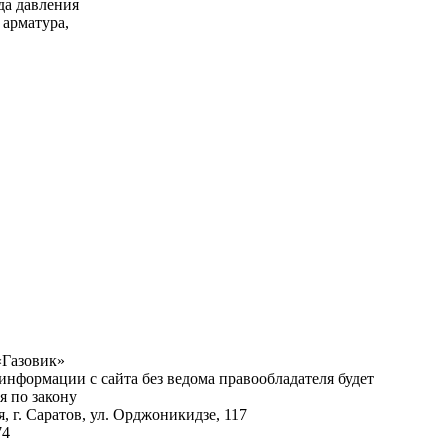
да давления
 арматура,
«Газовик»
нформации с сайта без ведома правообладателя будет
я по закону
я, г.
Саратов
,
ул. Орджоникидзе, 117
74